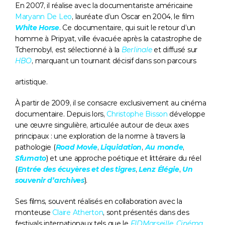
En 2007, il réalise avec la documentariste américaine 
Maryann De Leo
, lauréate d’un Oscar en 2004, le film 
White Horse
. Ce documentaire, qui suit le retour d’un 
homme à Pripyat, ville évacuée après la catastrophe de 
Tchernobyl, est sélectionné à la 
Berlinale
 et diffusé sur 
HBO
, marquant un tournant décisif dans son parcours
artistique. 
À partir de 2009, il se consacre exclusivement au cinéma 
documentaire. Depuis lors, 
Christophe Bisson
 développe 
une œuvre singulière, articulée autour de deux axes 
principaux : une exploration de la norme à travers la 
pathologie (
Road Movie
, 
Liquidation
, 
Au monde
, 
Sfumato
) et une approche poétique et littéraire du réel 
(
Entrée des écuyères et des tigres
, 
Lenz Élégie
, 
Un 
souvenir d’archives
). 
Ses films, souvent réalisés en collaboration avec la 
monteuse 
Claire Atherton
, sont présentés dans des 
festivals internationaux tels que le 
FIDMarseille
, 
Cinéma 