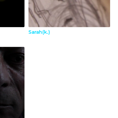
Sarah(k.)