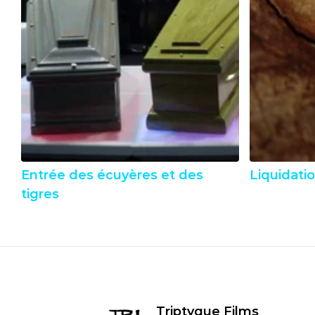
Entrée des écuyères et des 
Liquidati
tigres
Triptyque Films