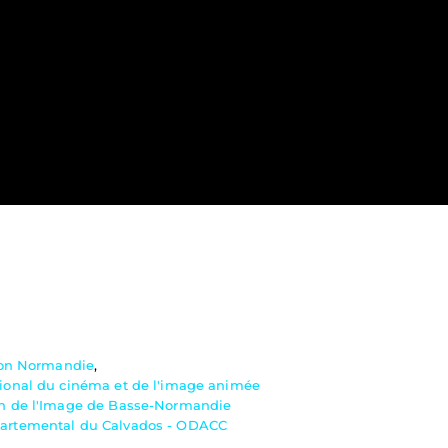
on Normandie
,
tional du cinéma et de l'image animée
n de l'Image de Basse-Normandie
partemental du Calvados - ODACC