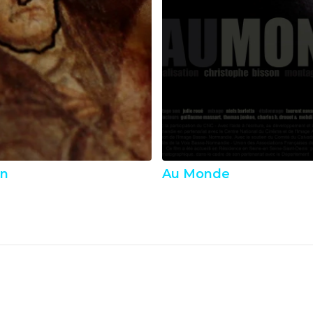
on
Au Monde