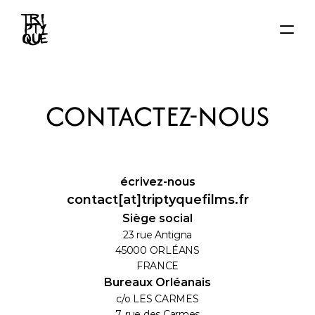
ACCUEIL
ACTUS
CONTACTEZ-NOUS
FILMS
AUTEUR·ICE·S
About
Contact
écrivez-nous
contact[at]triptyquefilms.fr
Siège social
23 rue Antigna
45000 ORLÉANS
FRANCE
Bureaux Orléanais
c/o LES CARMES
7, rue des Carmes