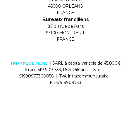
45000 ORLÉANS
FRANCE
Bureaux franciliens
87 bis rue de Paris
93100 MONTREUIL
FRANCE
TRIPTYQUE FILMS
 | SARL à capital variable de 45.000€
Siren : 519 909 733, RCS Orléans  |  Siret :  
51990973300056  |  TVA Intracommunautaire : 
FR57519909733