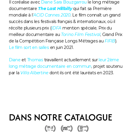
Il coréalise avec 
Diane Sara Bouzgarrou
 le long métrage 
documentaire 
The Last Hillbilly
qui fait sa Première 
mondiale à l’
ACID Cannes 2020
. Le film connaît un grand 
succès dans les festivals français & internationaux, où il 
récolte plusieurs prix (
IDFA
 mention spéciale, Prix du 
meilleur documentaire au 
Torino Film Festival
, Grand Prix 
de la Compétition Française Longs Métrages au 
FIFIB
). 
Le film sort en salles
 en juin 2021. 
Diane
 et 
Thomas
 travaillent actuellement sur 
leur 2ème 
long métrage documentaire en commun
, projet soutenu 
par la 
Villa Albertine
 dont ils ont été lauréats en 2023. 
DANS NOTRE CATALOGUE