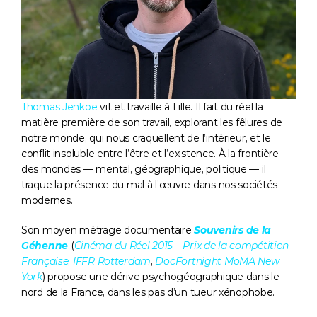
Thomas Jenkoe
 vit et travaille à Lille. Il fait du réel la 
matière première de son travail, explorant les fêlures de 
notre monde, qui nous craquellent de l’intérieur, et le 
conflit insoluble entre l’être et l’existence. À la frontière 
des mondes — mental, géographique, politique — il 
traque la présence du mal à l’œuvre dans nos sociétés 
modernes.
Son moyen métrage documentaire 
Souvenirs de la 
Géhenne
(
Cinéma du Réel 2015 – Prix de la compétition 
Française
, 
IFFR Rotterdam
, 
DocFortnight MoMA New 
York
) propose une dérive psychogéographique dans le 
nord de la France, dans les pas d’un tueur xénophobe. 