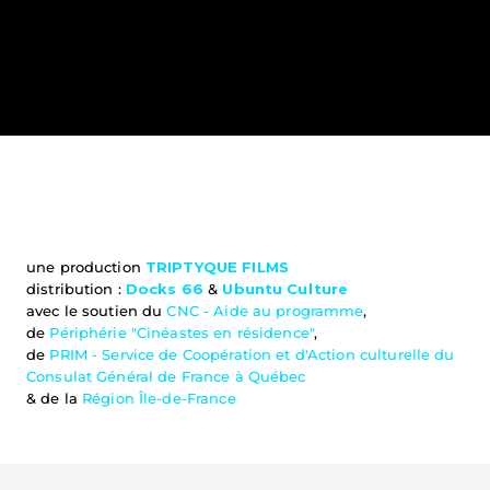
une production 
TRIPTYQUE FILMS
distribution : 
Docks 66
&
Ubuntu Culture
avec le soutien du 
CNC - Aide au programme
,
de 
Périphérie "Cinéastes en résidence"
,
de 
PRIM - Service de Coopération et d'Action culturelle du 
Consulat Général de France à Québec
& de la 
Région Île-de-France