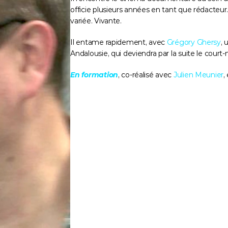
officie plusieurs années en tant que rédacteur
variée. Vivante.
Il entame rapidement, avec 
Grégory Ghersy
, 
Andalousie, qui deviendra par la suite le court
En formation
, co-réalisé avec 
Julien Meunier
,