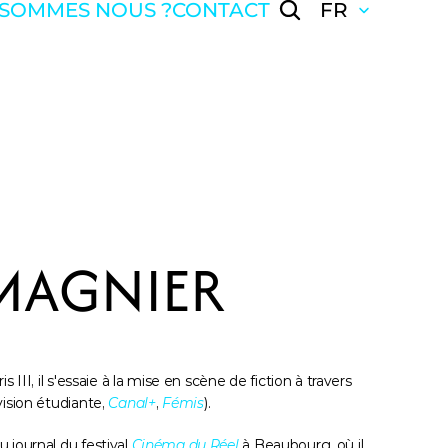
 SOMMES NOUS ?
CONTACT
FR
 MAGNIER
III, il s'essaie à la mise en scène de fiction à travers 
ision étudiante, 
Canal+
, 
Fémis
).
journal du festival 
Cinéma du Réel
 à Beaubourg, où il 