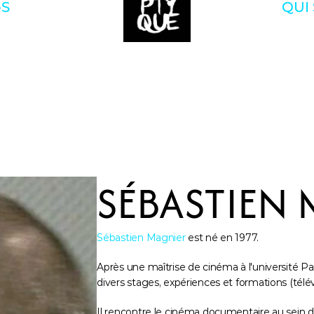
·S
QUI
SÉBASTIEN
Sébastien Magnier
 est né en 1977.
Après une maîtrise de cinéma à l'université Paris 
divers stages, expériences et formations (télév
Il rencontre le cinéma documentaire au sein du 