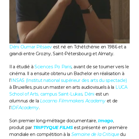
Déni
Oumar Pitsaev
 est né en Tchétchénie en 1986 et a 
grandi entre Grozny, Saint-Pétersbourg et Almaty. 
Il a étudié à 
Sciences Po Paris
, avant de se tourner vers le 
cinéma. Il a ensuite obtenu un Bachelor en réalisation à 
l’
INSAS (Institut national supérieur des arts du spectacle)
à Bruxelles, puis un master en arts audiovisuels à la 
LUCA 
School of Arts, campus Saint-Lukas
. 
Déni
 est un 
alumnus
 de la 
Locarno Filmmakers Academy
 et de 
l’
IDFAcademy
. 
Son premier long-métrage documentaire,
Imago
, 
produit par 
TRIPTYQUE FILMS
 est présenté en première 
mondiale en compétition à la 
Semaine de la Critique
 du 