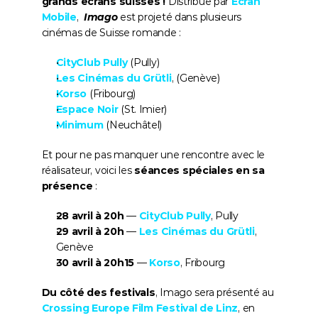
grands écrans suisses ! 
Distribué par 
Ecran 
Mobile
,  
Imago
est projeté dans plusieurs 
cinémas de Suisse romande :
CityClub Pully
 (Pully)
Les Cinémas du Grütli
, (Genève)
Korso
(Fribourg)
Espace Noir
 (St. Imier)
Minimum
(Neuchâtel)
Et pour ne pas manquer une rencontre avec le 
réalisateur, voici les 
séances spéciales en sa 
présence
 :
28 avril à 20h
 — 
CityClub Pully
, Pully
29 avril à 20h
 — 
Les Cinémas du Grütli
, 
Genève
30 avril à 20h15
 — 
Korso
, Fribourg
Du côté des festivals
, Imago sera présenté au 
Crossing Europe Film Festival
de
Linz
, en 