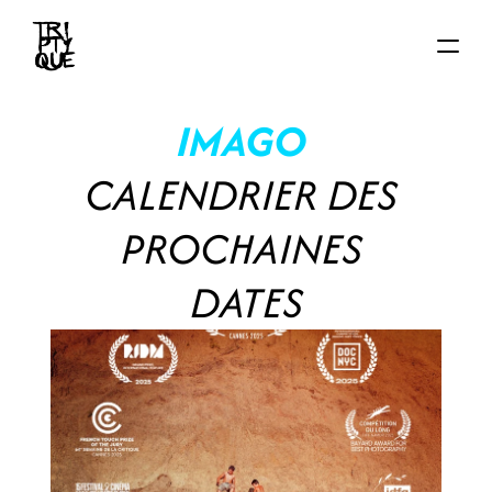
ACCUEIL
IMAGO
ACTUS
FILMS
CALENDRIER DES 
AUTEUR·ICE·S
PROCHAINES 
About
Contact
DATES