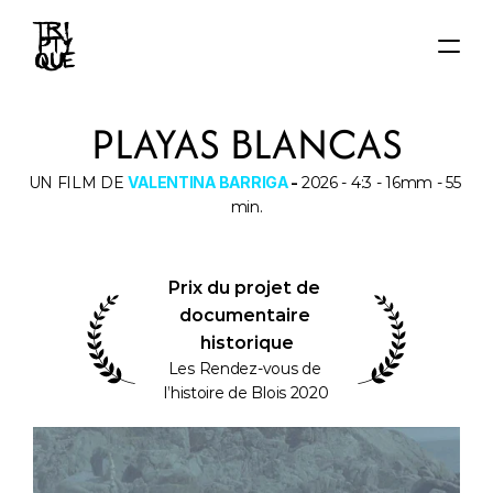
ACCUEIL
PLAYAS BLANCAS
ACTUS
FILMS
UN FILM DE 
VALENTINA BARRIGA
 - 
2026 - 4:3 - 16mm - 55 
AUTEUR·ICE·S
min.
About
Contact
Prix du projet de 
documentaire 
historique
Les Rendez-vous de 
l’histoire de Blois 2020