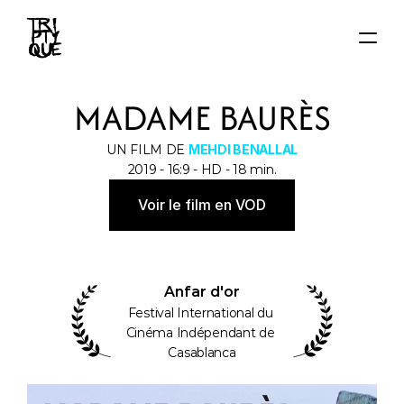
ACCUEIL
MADAME BAURÈS
ACTUS
FILMS
UN FILM DE 
MEHDI BENALLAL
AUTEUR·ICE·S
2019 - 16:9 - HD - 18 min.
About
Voir le film en VOD
Contact
Anfar d'or
Festival International du 
Cinéma Indépendant de 
Casablanca