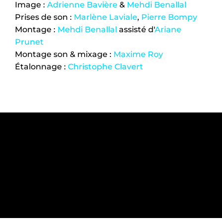
Image : 
Adrienne Bavière
 & 
Mehdi Benallal
Prises de son : 
Marlène Laviale
, 
Pierre Bompy
Montage : 
Mehdi Benallal
 assisté d'
Ariane 
Prunet
Montage son & mixage : 
Maxime Roy
Étalonnage : 
Christophe Clavert