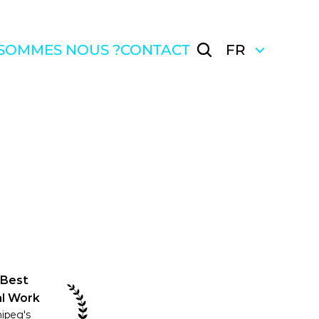
Select Language
 SOMMES NOUS ?
CONTACT
FR
 Best 
al Work
peg's 