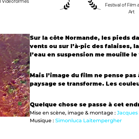
al Videoformes
Festival of Film 
Art 
Sur la côte Normande, les pieds da
vents ou sur l’à-pic des falaises, l
l’eau en suspension me mouille le 
Mais l’image du film ne pense pas à 
paysage se transforme. Les couleur
Quelque chose se passe à cet endr
Mise en scène, image & montage : 
Jacques
Musique : 
Simonluca Laitempergher