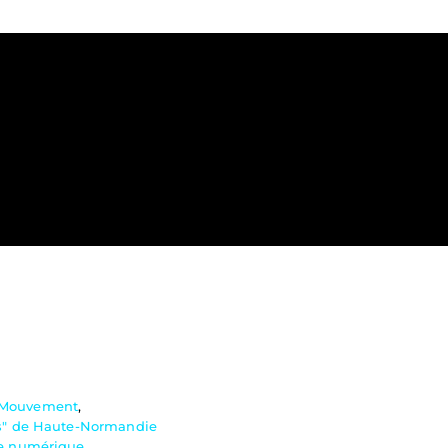
Mouvement
,
es" de Haute-Normandie
ve numérique