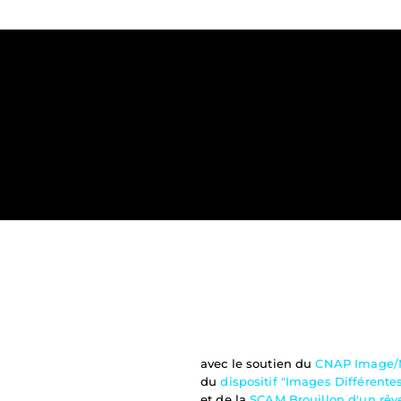
avec le soutien du 
CNAP Image/
du 
dispositif "Images Différent
et de la 
SCAM Brouillon d'un rê